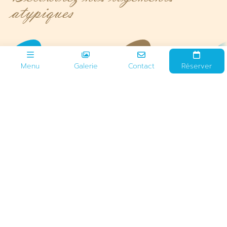
atypiques
1 à 5 pers
17 ou 25 m²
Menu
Galerie
Contact
Réserver
1 ou 2 chambres
Terrasse
Au-delà des offres « classiques », nous vous proposons
des hébergements atypiques. Il s’agit notamment de
notre
roulotte
et de nos
tithomes
. La roulotte offre un
cadre de vie authentique et confortable tandis que les
tithomes allient le confort du mobil-home à l’originalité d’un
hébergement en toile.
Si vous rêvez de dépaysement, ces
hébergements atypiques sont faits pour vous !
Pour nos
randonneurs la cabane sauterelle sera vous accueillir avec
son espace de 4M², son matelas de 140cm et sa petite
terrasse avec table et chaises.